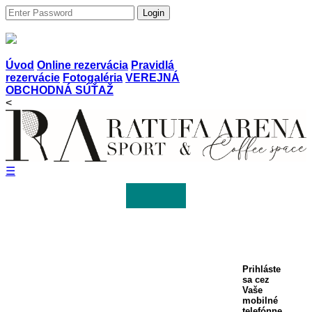
Login
Úvod
Online rezervácia
Pravidlá
rezervácie
Fotogaléria
VEREJNÁ
OBCHODNÁ SÚŤAŽ
<
☰
Prihláste
sa cez
Vaše
mobilné
telefónne