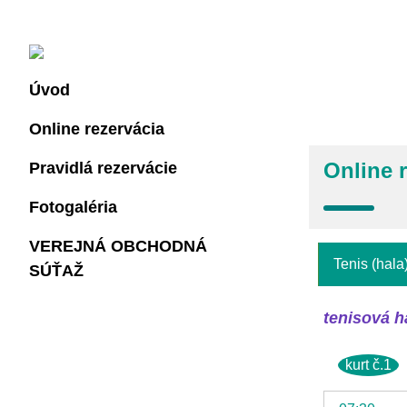
<
Úvod
Online rezervácia
Online 
Pravidlá rezervácie
Fotogaléria
VEREJNÁ OBCHODNÁ
Tenis (hala
SÚŤAŽ
tenisová ha
kurt č.1