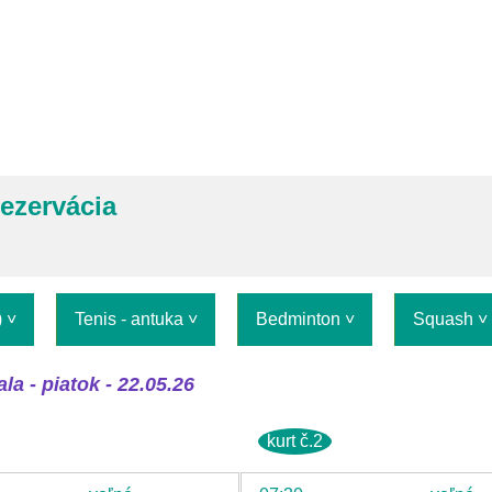
rezervácia
)
Tenis - antuka
Bedminton
Squash
la - piatok - 22.05.26
kurt č.2