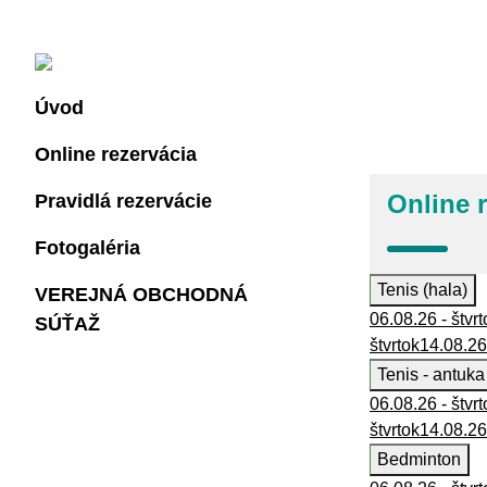
<
Úvod
Online rezervácia
Online 
Pravidlá rezervácie
Fotogaléria
Tenis (hala)
VEREJNÁ OBCHODNÁ
06.08.26 - štvrt
SÚŤAŽ
štvrtok
14.08.26
Tenis - antuka
06.08.26 - štvrt
štvrtok
14.08.26
Bedminton