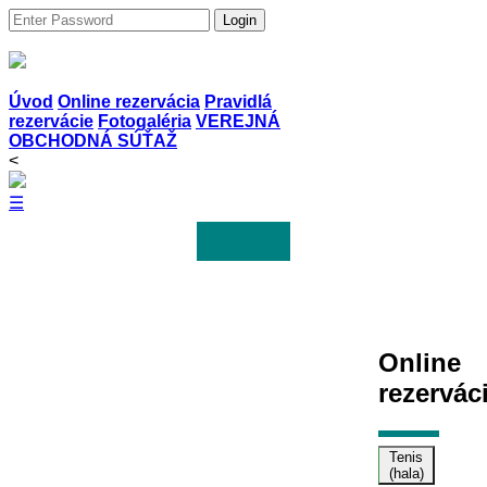
Login
Úvod
Online rezervácia
Pravidlá
rezervácie
Fotogaléria
VEREJNÁ
OBCHODNÁ SÚŤAŽ
<
☰
Online
rezervác
Tenis
(hala)