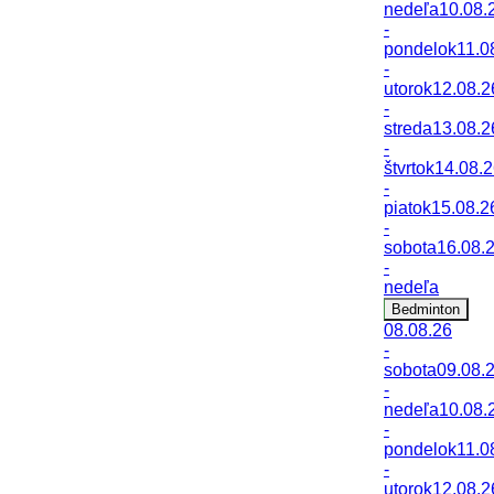
nedeľa
10.08.
-
pondelok
11.0
-
utorok
12.08.2
-
streda
13.08.2
-
štvrtok
14.08.
-
piatok
15.08.2
-
sobota
16.08.
-
nedeľa
Bedminton
08.08.26
-
sobota
09.08.
-
nedeľa
10.08.
-
pondelok
11.0
-
utorok
12.08.2