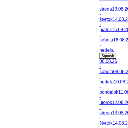
-
streda
13.08.2
-
štvrtok
14.08.
-
piatok
15.08.2
-
sobota
16.08.
-
nedeľa
Squash
08.08.26
-
sobota
09.08.
-
nedeľa
10.08.
-
pondelok
11.0
-
utorok
12.08.2
-
streda
13.08.2
-
štvrtok
14.08.