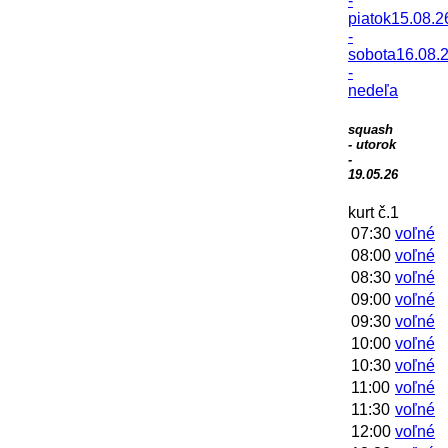
-
piatok
15.08.2
-
sobota
16.08.
-
nedeľa
squash
- utorok
-
19.05.26
kurt č.1
07:30
voľné
08:00
voľné
08:30
voľné
09:00
voľné
09:30
voľné
10:00
voľné
10:30
voľné
11:00
voľné
11:30
voľné
12:00
voľné