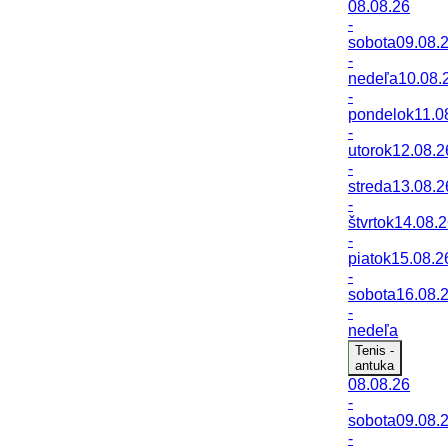
08.08.26
-
sobota
09.08.
-
nedeľa
10.08.
-
pondelok
11.0
-
utorok
12.08.2
-
streda
13.08.2
-
štvrtok
14.08.
-
piatok
15.08.2
-
sobota
16.08.
-
nedeľa
Tenis -
antuka
08.08.26
-
sobota
09.08.
-