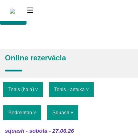
<
☰
Online rezervácia
Tenis (hala)
Tenis - antuka
Bedminton
Squash
squash - sobota - 27.06.26